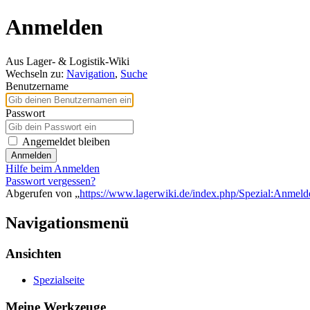
Anmelden
Aus Lager- & Logistik-Wiki
Wechseln zu:
Navigation
,
Suche
Benutzername
Passwort
Angemeldet bleiben
Anmelden
Hilfe beim Anmelden
Passwort vergessen?
Abgerufen von „
https://www.lagerwiki.de/index.php/Spezial:Anmeld
Navigationsmenü
Ansichten
Spezialseite
Meine Werkzeuge