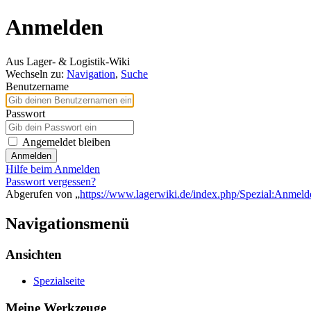
Anmelden
Aus Lager- & Logistik-Wiki
Wechseln zu:
Navigation
,
Suche
Benutzername
Passwort
Angemeldet bleiben
Anmelden
Hilfe beim Anmelden
Passwort vergessen?
Abgerufen von „
https://www.lagerwiki.de/index.php/Spezial:Anmeld
Navigationsmenü
Ansichten
Spezialseite
Meine Werkzeuge