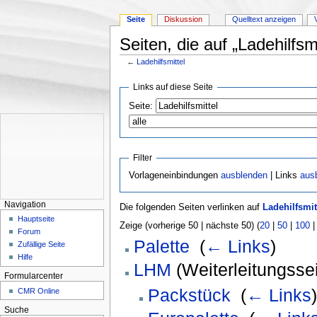
Seite
Diskussion
Quelltext anzeigen
Seiten, die auf „Ladehilfsmi
←
Ladehilfsmittel
Wechseln zu:
Navigation
,
Suche
Links auf diese Seite
Seite:
Filter
Vorlageneinbindungen
ausblenden
| Links
aus
Navigation
Die folgenden Seiten verlinken auf
Ladehilfsmit
Hauptseite
Zeige (vorherige 50 | nächste 50) (
20
|
50
|
100
Forum
Palette
‎
(
← Links
)
Zufällige Seite
Hilfe
LHM
(Weiterleitungssei
Formularcenter
Packstück
‎
(
← Links
CMR Online
Suche