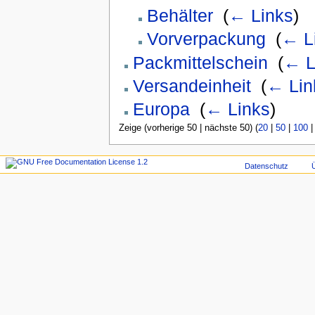
Behälter
‎
(
← Links
)
Vorverpackung
‎
(
← L
Packmittelschein
‎
(
← L
Versandeinheit
‎
(
← Lin
Europa
‎
(
← Links
)
Zeige (vorherige 50 | nächste 50) (
20
|
50
|
100
Datenschutz
Ü