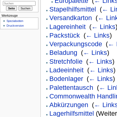
Europalette
‎
(
← Link
Stapelhilfsmittel
‎
(
← Li
Werkzeuge
Versandkarton
‎
(
← Lin
Spezialseiten
Lagereinheit
‎
(
← Links
Druckversion
Packstück
‎
(
← Links
)
Verpackungscode
‎
(
← 
Beladung
‎
(
← Links
)
Stretchfolie
‎
(
← Links
)
Ladeeinheit
‎
(
← Links
)
Bodenlager
‎
(
← Links
)
Palettentausch
‎
(
← Lin
Commonwealth Handli
Abkürzungen
‎
(
← Link
Lagerhilfsmittel
(Weiterl