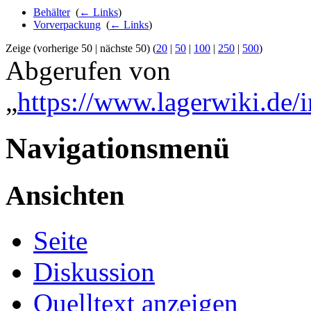
Behälter
‎
(
← Links
)
Vorverpackung
‎
(
← Links
)
Zeige (vorherige 50 | nächste 50) (
20
|
50
|
100
|
250
|
500
)
Abgerufen von
„
https://www.lagerwiki.de/i
Navigationsmenü
Ansichten
Seite
Diskussion
Quelltext anzeigen