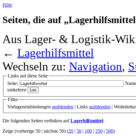
Hilfe
Seiten, die auf „Lagerhilfsmitte
Aus Lager- & Logistik-Wik
←
Lagerhilfsmittel
Wechseln zu:
Navigation
,
S
Links auf diese Seite
Seite:
Name
umkehren
Filter
Vorlageneinbindungen
ausblenden
| Links
ausblenden
| Weiterleit
Die folgenden Seiten verlinken auf
Lagerhilfsmittel
:
Zeige (vorherige 50 | nächste 50) (
20
|
50
|
100
|
250
|
500
)