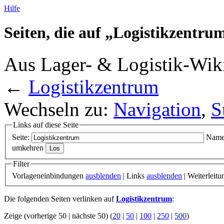
Hilfe
Seiten, die auf „Logistikzentru
Aus Lager- & Logistik-Wik
←
Logistikzentrum
Wechseln zu:
Navigation
,
S
Links auf diese Seite
Seite:
Name
umkehren
Filter
Vorlageneinbindungen
ausblenden
| Links
ausblenden
| Weiterleit
Die folgenden Seiten verlinken auf
Logistikzentrum
:
Zeige (vorherige 50 | nächste 50) (
20
|
50
|
100
|
250
|
500
)