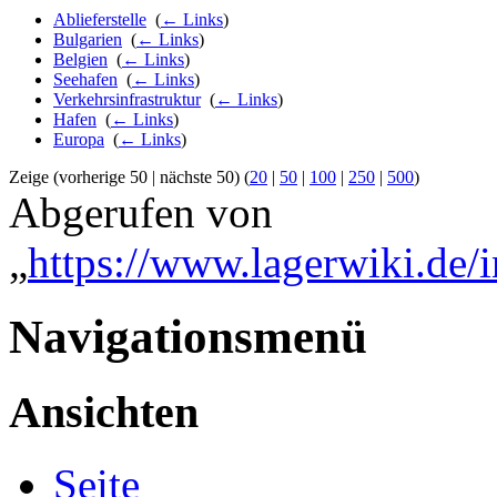
Ablieferstelle
‎
(
← Links
)
Bulgarien
‎
(
← Links
)
Belgien
‎
(
← Links
)
Seehafen
‎
(
← Links
)
Verkehrsinfrastruktur
‎
(
← Links
)
Hafen
‎
(
← Links
)
Europa
‎
(
← Links
)
Zeige (vorherige 50 | nächste 50) (
20
|
50
|
100
|
250
|
500
)
Abgerufen von
„
https://www.lagerwiki.de/
Navigationsmenü
Ansichten
Seite